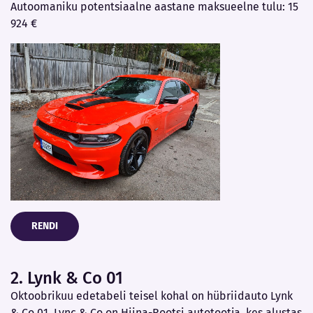
Autoomaniku potentsiaalne aastane maksueelne tulu: 15
924 €
RENDI
2. Lynk & Co 01
Oktoobrikuu edetabeli teisel kohal on hübriidauto Lynk
& Co 01. Lync & Co on Hiina-Rootsi autotootja, kes alustas