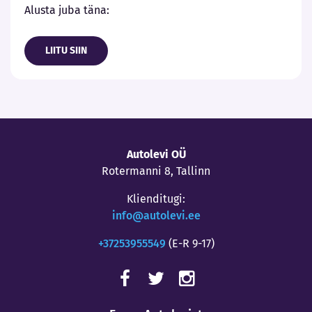
Alusta juba täna:
LIITU SIIN
Autolevi OÜ
Rotermanni 8, Tallinn
Klienditugi:
info@autolevi.ee
+37253955549
(E-R 9-17)