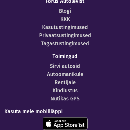
Forus Autolevist
Blogi
KKK
Kasutustingimused
Privaatsustingimused
Tagastustingimused
Toimingud
Sirvi autosid
Autoomanikule
Rentijale
Kindlustus
Nutikas GPS
Kasuta meie mobiiliäppi