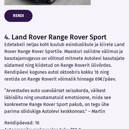
RENDI
4. Land Rover Range Rover Sport
Edetabeli neljas koht kuulub esinduslikule ja kiirele Land
Rover Range Rover Sportile. Maasturi soliidne välimus ja
kasutajamugavus on võitnud mitmete Autolevi kasutajate
südamed ning kiidetud on Range Roverit ülivõrdes.
Rendipäevi kogunes autol oktoobris kokku 16 ning
rentida on Range Roverit võimalik hinnaga 69€/päev.
“Arvestades auto uueväärset seisukorda, väikest
läbisõitu ning unustamatuid emotsioone, mida see
konkreetne Range Rover Sport pakub, on tegu ühe
parima sõidukiga Autolevi keskkonnas.” – Martin
Rendipäevad: 16