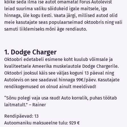
kõike seda ilma ise autot omamata! Forus Autolevist
leiad suurima valiku sõidukeid igale maitsele, iga
hinnaga, üle kogu Eesti. Vaata järgi, millised autod olid
meie kasutajate seas populaarseimad oktoobris ning vali
samuti liiklemiseks mõni äge rendiauto.
1. Dodge Charger
Oktoobri edetabeli esimene koht kuulub võimsale ja
kvaliteetsele Ameerika muskelautole Dodge Chargerile.
Oktoobri jooksul käis see väljas koguni 13 päeval ning
Autolevis on see saadaval hinnaga 99€/päev. Kasutajate
rendikogemused on olnud ainult meeldivad!
“Sõnu polegi vaja usa raud! Auto korralik, puhas töötab
laitmatult.” – Rainer
Rendipäevad: 13
Autoomaniku maksueelne tulu: 929 €