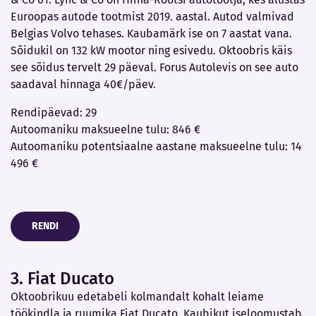
Euroopas autode tootmist 2019. aastal. Autod valmivad
Belgias Volvo tehases. Kaubamärk ise on 7 aastat vana.
Sõidukil on 132 kW mootor ning esivedu. Oktoobris käis
see sõidus tervelt 29 päeval. Forus Autolevis on see auto
saadaval hinnaga 40€/päev.
Rendipäevad: 29
Autoomaniku maksueelne tulu: 846 €
Autoomaniku potentsiaalne aastane maksueelne tulu: 14
496 €
RENDI
3. Fiat Ducato
Oktoobrikuu edetabeli kolmandalt kohalt leiame
töökindla ja ruumika Fiat Ducato. Kaubikut iseloomustab