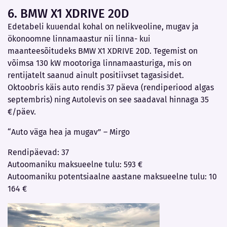
6. BMW X1 XDRIVE 20D
Edetabeli kuuendal kohal on nelikveoline, mugav ja
ökonoomne linnamaastur nii linna- kui
maanteesõitudeks BMW X1 XDRIVE 20D. Tegemist on
võimsa 130 kW mootoriga linnamaasturiga, mis on
rentijatelt saanud ainult positiivset tagasisidet.
Oktoobris käis auto rendis 37 päeva (rendiperiood algas
septembris) ning Autolevis on see saadaval hinnaga 35
€/päev.
“Auto väga hea ja mugav” – Mirgo
Rendipäevad: 37
Autoomaniku maksueelne tulu: 593 €
Autoomaniku potentsiaalne aastane maksueelne tulu: 10
164 €