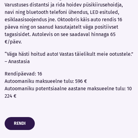
Varustuses distantsi ja rida hoidev püsikiirusehoidja,
navi ning bluetooth telefoni ühendus, LED esituled,
esiklaasisoojendus jne. Oktoobris käis auto rendis 16
päeva ning on saanud kasutajatelt väga positiivset
tagasisidet. Autolevis on see saadaval hinnaga 65
€/päev.
“Väga hästi hoitud auto! Vastas täielikult meie ootustele.”
– Anastasia
Rendipäevad: 16
Autoomaniku maksueelne tulu: 596 €
Autoomaniku potentsiaalne aastane maksueelne tulu: 10
224 €
RENDI