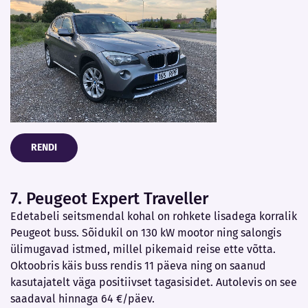
RENDI
7. Peugeot Expert Traveller
Edetabeli seitsmendal kohal on rohkete lisadega korralik
Peugeot buss. Sõidukil on 130 kW mootor ning salongis
ülimugavad istmed, millel pikemaid reise ette võtta.
Oktoobris käis buss rendis 11 päeva ning on saanud
kasutajatelt väga positiivset tagasisidet. Autolevis on see
saadaval hinnaga 64 €/päev.