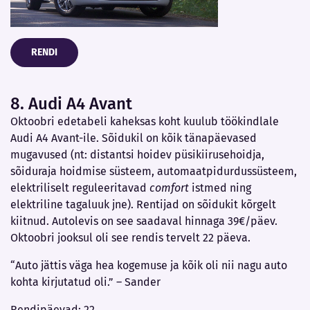
RENDI
8. Audi A4 Avant
Oktoobri edetabeli kaheksas koht kuulub töökindlale
Audi A4 Avant-ile. Sõidukil on kõik tänapäevased
mugavused (nt: distantsi hoidev püsikiirusehoidja,
sõiduraja hoidmise süsteem, automaatpidurdussüsteem,
elektriliselt reguleeritavad
comfort
istmed ning
elektriline tagaluuk jne). Rentijad on sõidukit kõrgelt
kiitnud. Autolevis on see saadaval hinnaga 39€/päev.
Oktoobri jooksul oli see rendis tervelt 22 päeva.
“Auto jättis väga hea kogemuse ja kõik oli nii nagu auto
kohta kirjutatud oli.” – Sander
Rendipäevad: 22