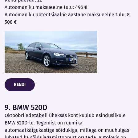
Autoomaniku maksueelne tulu: 496 €
Autoomaniku potentsiaalne aastane maksueelne tulu: 8
508 €
RENDI
9. BMW 520D
Oktoobri edetabeli üheksas koht kuulub esinduslikule
BMW 520D-le. Tegemist on ruumika
automaatkäigukastiga sõidukiga, millega on muuhulgas
lubatud ka sõidujagamisteenust osutada. Autolevis on