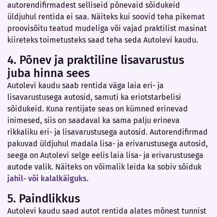
autorendifirmadest selliseid põnevaid sõidukeid
üldjuhul rentida ei saa. Näiteks kui soovid teha pikemat
proovisõitu teatud mudeliga või vajad praktilist masinat
kiireteks toimetusteks saad teha seda Autolevi kaudu.
4. Põnev ja praktiline lisavarustus
juba hinna sees
Autolevi kaudu saab rentida väga laia eri- ja
lisavarustusega autosid, samuti ka eriotstarbelisi
sõidukeid. Kuna rentijate seas on kümned erinevad
inimesed, siis on saadaval ka sama palju erineva
rikkaliku eri- ja lisavarustusega autosid. Autorendifirmad
pakuvad üldjuhul madala lisa- ja erivarustusega autosid,
seega on Autolevi selge eelis laia lisa- ja erivarustusega
autode valik. Näiteks on võimalik leida ka sobiv sõiduk
jahil- või kalalkäiguks
.
5. Paindlikkus
Autolevi kaudu saad autot rentida alates mõnest tunnist