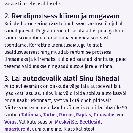
vastastikusele usaldusele.
2. Rendiprotsess kiirem ja mugavam
Kui oled broneeringu ära teinud, saad vastuse üldjuhul
samal päeval. Registreerunud kasutajad ei pea iga kord
samu isikuandmeid edastama või enda sobivust
tõendama. Korrektne laenutusajalugu tekitab
usaldusväärsust ning muudab rentimise protsessi
lihtsamaks ja kiiremaks. Kui oled saanud kinnituse, pead
tegema vaid makse ning saad autole järele minna.
3. Lai autodevalik alati Sinu lähedal
Autolevi eesmärk on pakkuda väga laia autodevalikut
igas Eesti asulas. Tulevikus võid leida sobiva auto kasvõi
enda naabruskonnast, sest valik täieneb pidevalt.
Näiteks on täna meie kaudu võimalik rentida juba üle 50
sõiduki
Tallinnas
,
Tartus
,
Pärnus
,
Raplas
,
Tabasalus
või
Võrus
. Valikute seas on
Moskvitše
,
Beetlesid
,
maastureid
, uunikume jne. Klassikalistest