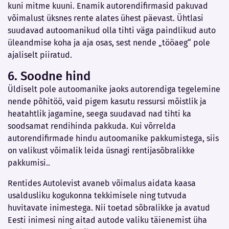
kuni mitme kuuni. Enamik autorendifirmasid pakuvad
võimalust üksnes rente alates ühest päevast. Ühtlasi
suudavad autoomanikud olla tihti väga paindlikud auto
üleandmise koha ja aja osas, sest nende „tööaeg“ pole
ajaliselt piiratud.
6. Soodne hind
Üldiselt pole autoomanike jaoks autorendiga tegelemine
nende põhitöö, vaid pigem kasutu ressursi mõistlik ja
heatahtlik jagamine, seega suudavad nad tihti ka
soodsamat rendihinda pakkuda. Kui võrrelda
autorendifirmade hindu autoomanike pakkumistega, siis
on valikust võimalik leida üsnagi rentijasõbralikke
pakkumisi..
Rentides Autolevist avaneb võimalus aidata kaasa
usaldusliku kogukonna tekkimisele ning tutvuda
huvitavate inimestega. Nii toetad sõbralikke ja avatud
Eesti inimesi ning aitad autode valiku täienemist üha