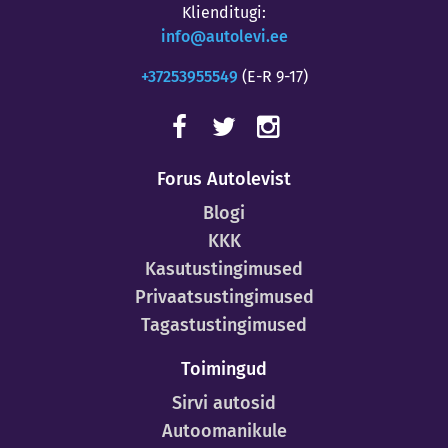
Klienditugi:
info@autolevi.ee
+37253955549
(E-R 9-17)
Forus Autolevist
Blogi
KKK
Kasutustingimused
Privaatsustingimused
Tagastustingimused
Toimingud
Sirvi autosid
Autoomanikule