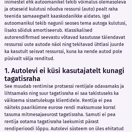
inimestel ehk autoomanikel tekib võimalus olemasoleva
ja otseseid kulutusi nõudva ressursi (auto) pealt raha
teenida samaaegselt kaaskodanikke aidates. Igal
autoomanikul tekib nagunii seoses tema autoga kulutusi,
lisaks sõiduk amortiseerub. Klassikalised
autorendifirmad seevastu võtavad kasutusse täiendavat
ressurssi uute autode näol ning tekitavad ühtlasi juurde
ka kasutult seisvat ressurssi, kuna ka nende autod pole
püsivalt välja renditud.
1. Autolevi ei küsi kasutajatelt kunagi
tagatisraha
See muudab rentimise protsessi rentijale odavamaks ja
lihtsamaks ning suur tagatisraha ei saa takistuseks ka
väiksema sissetulekuga klientidele. Rentija ei pea
näiteks paarikümne eurose rendi maksumuse korral
tasuma mitmesajaeurost tagatisraha. Samuti ei pea
rentija ootama tagatisraha laekumist pärast
rendiperioodi lõppu. Autolevi süsteem on üles ehitatud