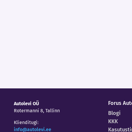
Forus Aut
Autolevi OÜ
Rotermanni 8, Tallinn
Blogi
KKK
Klienditugi:
Kasutust
info@autolevi.ee