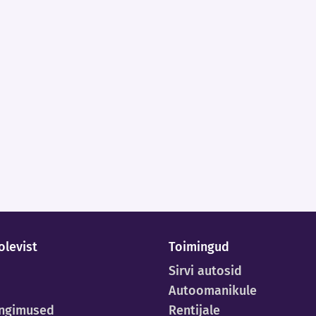
olevist
Toimingud
Sirvi autosid
Autoomanikule
ingimused
Rentijale