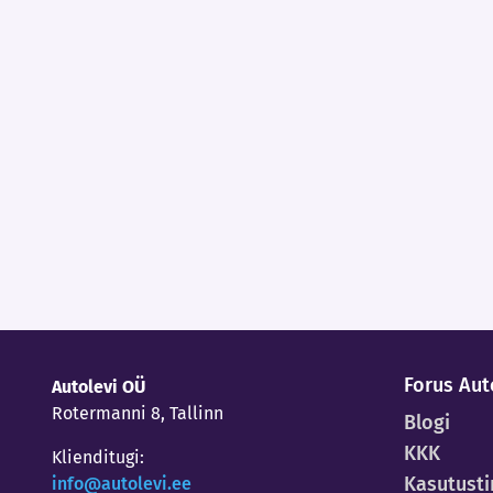
Forus Aut
Autolevi OÜ
Rotermanni 8, Tallinn
Blogi
KKK
Klienditugi:
Kasutust
info@autolevi.ee