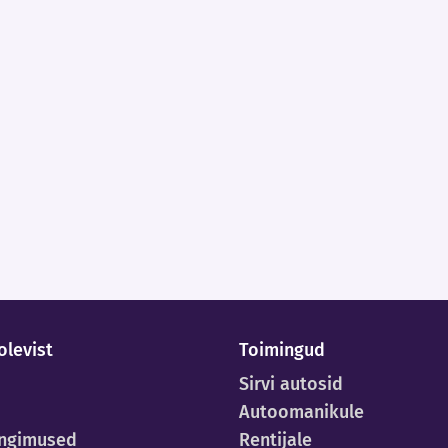
olevist
Toimingud
Sirvi autosid
Autoomanikule
ingimused
Rentijale