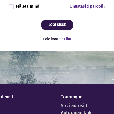
Mäleta mind
Unustasid parooli?
LOGI SISSE
Pole kontot?
Liitu
olevist
Toimingud
Sirvi autosid
Autoomanikule