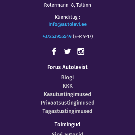
Rotermanni 8, Tallinn
Klienditugi:
info@autolevi.ee
+37253955549
(E-R 9-17)
Forus Autolevist
Blogi
KKK
Kasutustingimused
Privaatsustingimused
Tagastustingimused
Toimingud
Sirvi autosid