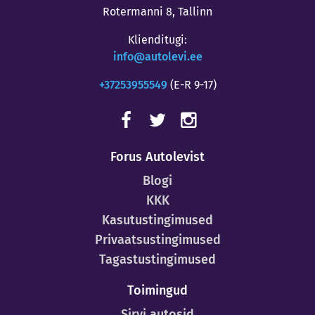
Rotermanni 8, Tallinn
Klienditugi:
info@autolevi.ee
+37253955549
(E-R 9-17)
Forus Autolevist
Blogi
KKK
Kasutustingimused
Privaatsustingimused
Tagastustingimused
Toimingud
Sirvi autosid