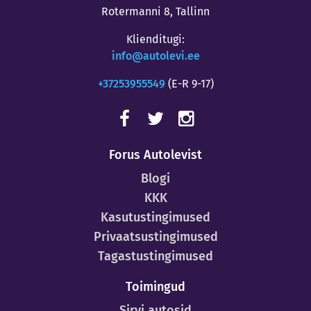
Rotermanni 8, Tallinn
Klienditugi:
info@autolevi.ee
+37253955549
(E-R 9-17)
Forus Autolevist
Blogi
KKK
Kasutustingimused
Privaatsustingimused
Tagastustingimused
Toimingud
Sirvi autosid