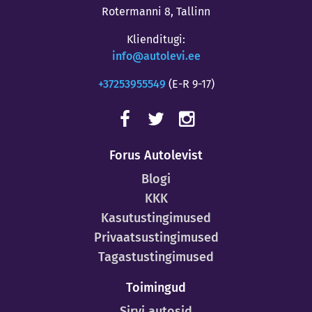
Rotermanni 8, Tallinn
Klienditugi:
info@autolevi.ee
+37253955549
(E-R 9-17)
Forus Autolevist
Blogi
KKK
Kasutustingimused
Privaatsustingimused
Tagastustingimused
Toimingud
Sirvi autosid