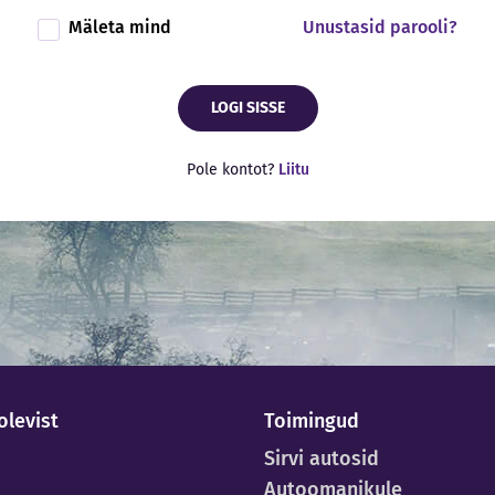
Mäleta mind
Unustasid parooli?
LOGI SISSE
Pole kontot?
Liitu
olevist
Toimingud
Sirvi autosid
Autoomanikule