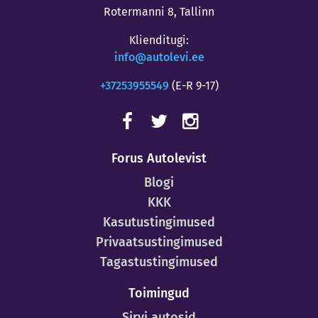
Rotermanni 8, Tallinn
Klienditugi:
info@autolevi.ee
+37253955549
(E-R 9-17)
Forus Autolevist
Blogi
KKK
Kasutustingimused
Privaatsustingimused
Tagastustingimused
Toimingud
Sirvi autosid