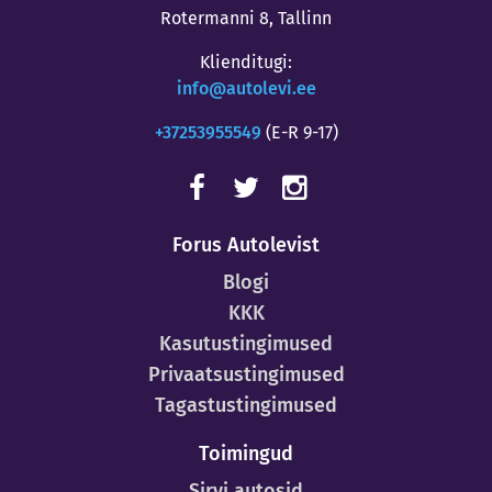
Rotermanni 8, Tallinn
Klienditugi:
info@autolevi.ee
+37253955549
(E-R 9-17)
Forus Autolevist
Blogi
KKK
Kasutustingimused
Privaatsustingimused
Tagastustingimused
Toimingud
Sirvi autosid