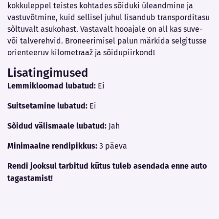
kokkuleppel teistes kohtades sõiduki üleandmine ja
vastuvõtmine, kuid sellisel juhul lisandub transporditasu
sõltuvalt asukohast. Vastavalt hooajale on all kas suve-
või talverehvid. Broneerimisel palun märkida selgitusse
orienteeruv kilometraaž ja sõidupiirkond!
Lisatingimused
Lemmikloomad lubatud:
Ei
Suitsetamine lubatud:
Ei
Sõidud välismaale lubatud:
Jah
Minimaalne rendipikkus:
3 päeva
Rendi jooksul tarbitud kütus tuleb asendada enne auto
tagastamist!