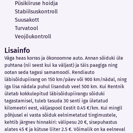
Püsikiiruse hoidja
Stabiilsuskontroll
Suusakott
Turvatool
Veojõukontroll
Lisainfo
Väga heas korras ja ökonoomne auto. Annan sõiduki üle
puhtana (nii seest kui ka väljast) ja täis paagiga ning
ootan seda tagasi samamoodi. Rendiauto
läbisõidupiirang on 150 km/päev või 900 km/nädal, ning
iga lisa nädala puhul lisandub veel 500 km. Kui Rentnik
ületab kokkulepitud läbisõidupiirangu sõiduki
tagastamisel, tuleb tasuda 30 senti iga ületatud
kilomeetri eest, väljaspool Eestit 0.45 €/km. Kui mingil
põhjusel ei vasta sõiduk eelnimetatud tingimustele,
kehtib järgnev hinnakiri: välipesu 20 €, sisepuhastus
alates 45 € ja kütuse liiter 2.5 €. Võimalik on ka eelneval