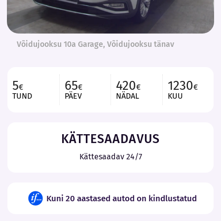
Võidujooksu 10a Garage, Võidujooksu tänav
5
65
420
1230
€
€
€
€
TUND
PÄEV
NÄDAL
KUU
KÄTTESAADAVUS
Kättesaadav 24/7
Kuni 20 aastased autod on kindlustatud