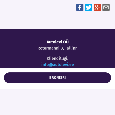
Autolevi OÜ
Rotermanni 8, Tallinn
Klienditugi:
info@autolevi.ee
+37253955549
(E-R 9-17)
BRONEERI
Forus Autolevist
Blogi
Broneerimiseks peate olema liitunud kasutaja.